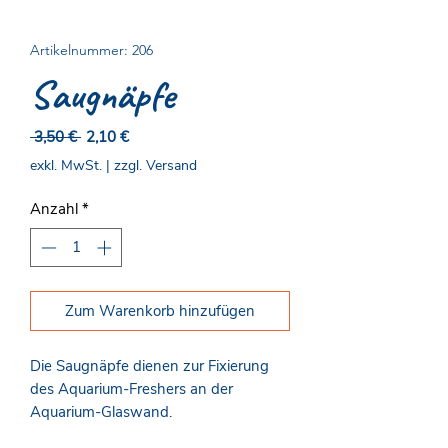
Artikelnummer: 206
Saugnäpfe
Standardpreis
Sale-
 3,50 € 
2,10 €
Preis
exkl. MwSt.
|
zzgl. Versand
Anzahl
*
Zum Warenkorb hinzufügen
Die Saugnäpfe dienen zur Fixierung
des Aquarium-Freshers an der
Aquarium-Glaswand.