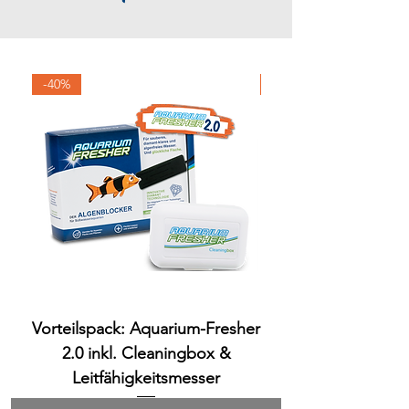
-40%
-40%
Vorteilspack: Aquarium-Fresher
Aquarium-Fresher 
2.0 inkl. Cleaningbox &
Leitfähigkeitsmesser