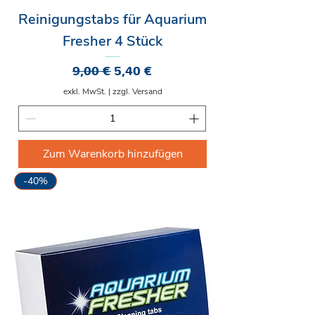
Reinigungstabs für Aquarium
Fresher 4 Stück
Standardpreis
Sale-Preis
9,00 €
5,40 €
exkl. MwSt.
|
zzgl. Versand
Zum Warenkorb hinzufügen
-40%