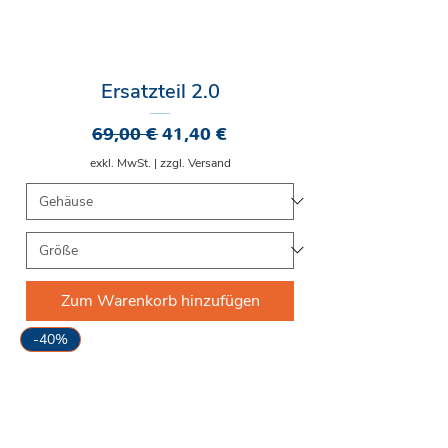
Ersatzteil 2.0
Standardpreis
Sale-Preis
69,00 €
41,40 €
exkl. MwSt.
|
zzgl. Versand
Zum Warenkorb hinzufügen
-40%