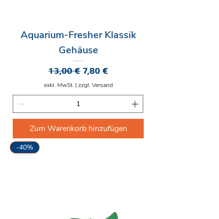
Aquarium-Fresher Klassik
Gehäuse
Standardpreis
Sale-Preis
13,00 €
7,80 €
exkl. MwSt.
|
zzgl. Versand
Zum Warenkorb hinzufügen
-40%