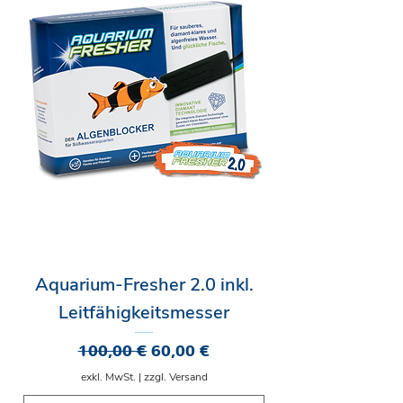
Aquarium-Fresher 2.0 inkl.
Leitfähigkeitsmesser
Standardpreis
Sale-Preis
100,00 €
60,00 €
exkl. MwSt.
|
zzgl. Versand