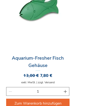
Aquarium-Fresher Fisch
Gehäuse
Standardpreis
Sale-Preis
13,00 €
7,80 €
exkl. MwSt.
|
zzgl. Versand
Zum Warenkorb hinzufügen