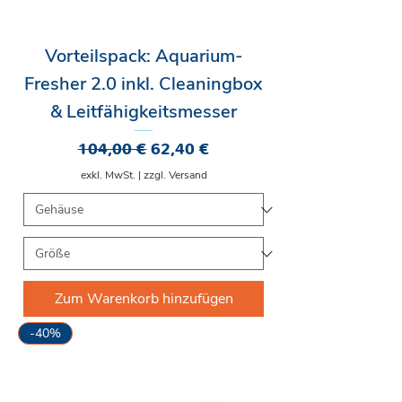
Vorteilspack: Aquarium-
Fresher 2.0 inkl. Cleaningbox
& Leitfähigkeitsmesser
Standardpreis
Sale-Preis
104,00 €
62,40 €
exkl. MwSt.
|
zzgl. Versand
Zum Warenkorb hinzufügen
-40%