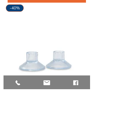
-40%
Saugnäpfe