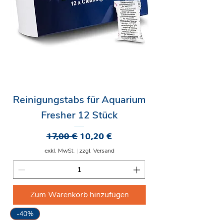
Reinigungstabs für Aquarium
Fresher 12 Stück
Standardpreis
Sale-Preis
17,00 €
10,20 €
exkl. MwSt.
|
zzgl. Versand
Zum Warenkorb hinzufügen
-40%