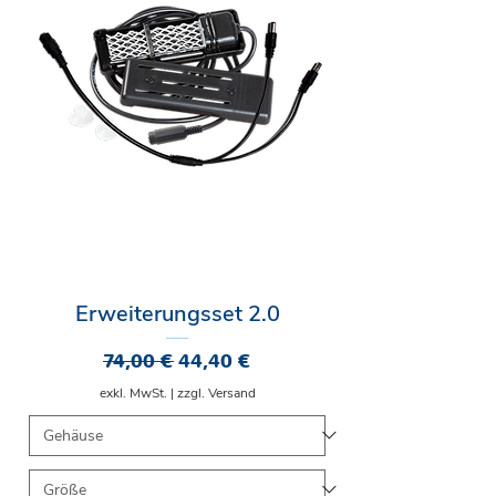
Erweiterungsset 2.0
Standardpreis
Sale-Preis
74,00 €
44,40 €
exkl. MwSt.
|
zzgl. Versand